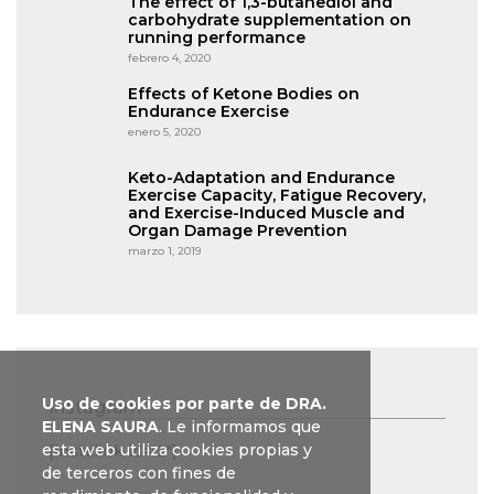
The effect of 1,3-butanediol and
carbohydrate supplementation on
running performance
febrero 4, 2020
Effects of Ketone Bodies on
Endurance Exercise
enero 5, 2020
Keto-Adaptation and Endurance
Exercise Capacity, Fatigue Recovery,
and Exercise-Induced Muscle and
Organ Damage Prevention
marzo 1, 2019
Uso de cookies por parte de DRA.
Instagram
ELENA SAURA
. Le informamos que
esta web utiliza cookies propias y
[instalink id="2"]
de terceros con fines de