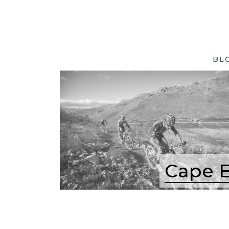
BL
Cape E